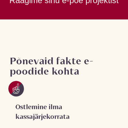
Räägime sinu e-poe projektist
Põnevaid fakte e-
poodide kohta
Ostlemine ilma
kassajärjekorrata