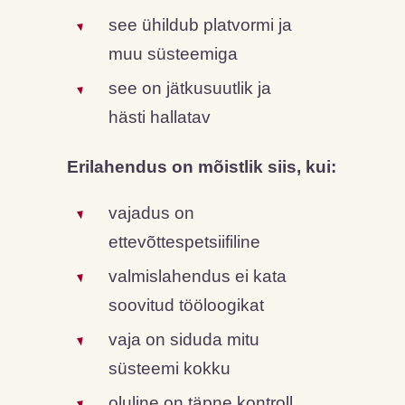
see ühildub platvormi ja
muu süsteemiga
see on jätkusuutlik ja
hästi hallatav
Erilahendus on mõistlik siis, kui:
vajadus on
ettevõttespetsiifiline
valmislahendus ei kata
soovitud tööloogikat
vaja on siduda mitu
süsteemi kokku
oluline on täpne kontroll