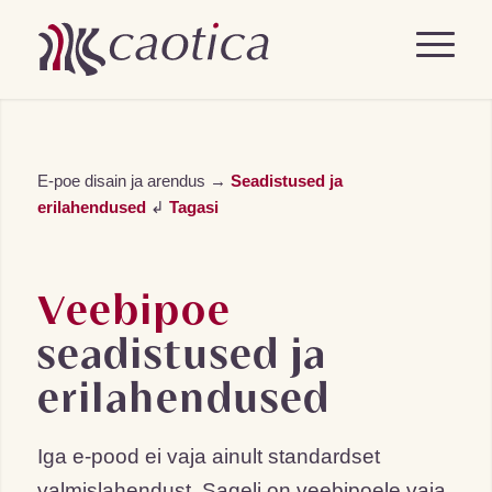
E-poe disain ja arendus
→
Seadistused ja
erilahendused
↲
Tagasi
Veebipoe
seadistused ja
erilahendused
Iga e-pood ei vaja ainult standardset
valmislahendust. Sageli on veebipoele vaja