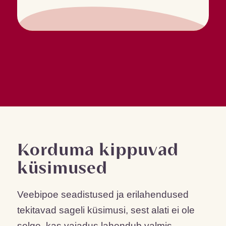
Korduma kippuvad
küsimused
Veebipoe seadistused ja erilahendused
tekitavad sageli küsimusi, sest alati ei ole
selge, kas vajadus lahendub valmis