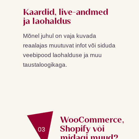
Kaardid, live-andmed
ja laohaldus
Mõnel juhul on vaja kuvada
reaalajas muutuvat infot või siduda
veebipood laohalduse ja muu
taustaloogikaga.
WooCommerce,
Shopify või
03
midagi muud?