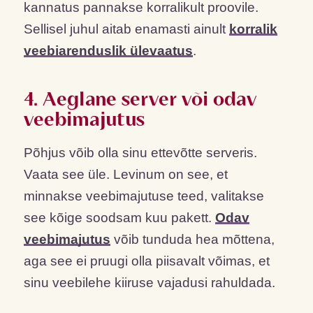
kannatus pannakse korralikult proovile.
Sellisel juhul aitab enamasti ainult
korralik
veebiarenduslik ülevaatus
.
4. Aeglane server või odav
veebimajutus
Põhjus võib olla sinu ettevõtte serveris.
Vaata see üle. Levinum on see, et
minnakse veebimajutuse teed, valitakse
see kõige soodsam kuu pakett.
Odav
veebimajutus
võib tunduda hea mõttena,
aga see ei pruugi olla piisavalt võimas, et
sinu veebilehe kiiruse vajadusi rahuldada.