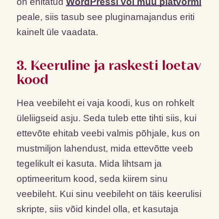
on ehitatud
WordPressi või muu platvormi
peale, siis tasub see pluginamajandus eriti
kainelt üle vaadata.
3. Keeruline ja raskesti loetav
kood
Hea veebileht ei vaja koodi, kus on rohkelt
üleliigseid asju. Seda tuleb ette tihti siis, kui
ettevõte ehitab veebi valmis põhjale, kus on
mustmiljon lahendust, mida ettevõtte veeb
tegelikult ei kasuta. Mida lihtsam ja
optimeeritum kood, seda kiirem sinu
veebileht. Kui sinu veebileht on täis keerulisi
skripte, siis võid kindel olla, et kasutaja