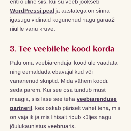
eriti oluline siis, kui su veeb jookseb
WordPressi peal
ja aastatega on sinna
igasugu vidinaid kogunenud nagu garaaži
riiulile vanu kruve.
3. Tee veebilehe kood korda
Palu oma veebiarendajal kood üle vaadata
ning eemaldada ebavajalikud või
vananenud skriptid. Mida vähem koodi,
seda parem. Kui see osa tundub must
maagia, siis lase see teha
veebiarenduse
partneril
, kes oskab päriselt vahet teha, mis
on vajalik ja mis lihtsalt ripub küljes nagu
jõulukaunistus veebruaris.