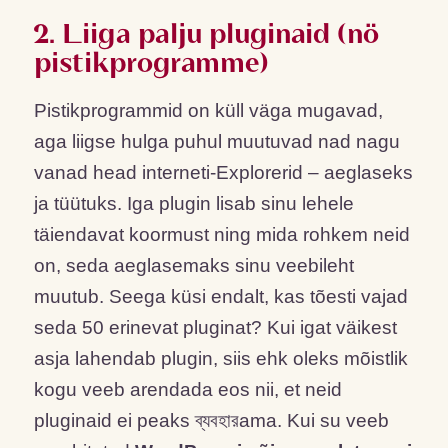
2. Liiga palju pluginaid (nö
pistikprogramme)
Pistikprogrammid on küll väga mugavad,
aga liigse hulga puhul muutuvad nad nagu
vanad head interneti-Explorerid – aeglaseks
ja tüütuks. Iga plugin lisab sinu lehele
täiendavat koormust ning mida rohkem neid
on, seda aeglasemaks sinu veebileht
muutub. Seega küsi endalt, kas tõesti vajad
seda 50 erinevat pluginat? Kui igat väikest
asja lahendab plugin, siis ehk oleks mõistlik
kogu veeb arendada eos nii, et neid
pluginaid ei peaks ব্যবহারama. Kui su veeb