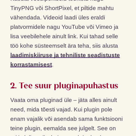
TinyPNG või ShortPixel, et piltide mahtu
vähendada. Videoid laadi üles eraldi
platvormidele nagu YouTube või Vimeo ja
lisa veebilehele ainult link. Kui tahad selle
töö kohe süsteemselt ära teha, siis alusta
laadimiskiiruse ja tehniliste seadistuste
korrastamisest
.
2. Tee suur pluginapuhastus
Vaata oma pluginad üle – jäta alles ainult
need, mida tõesti vajad. Kui plugin pole
enam vajalik või asendab sama funktsiooni
teine plugin, eemalda see julgelt. See on