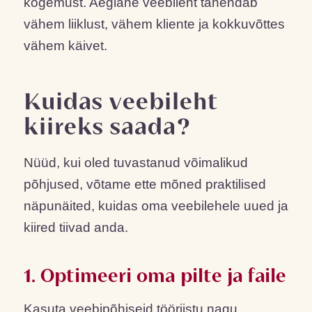
kogemust. Aeglane veebileht tähendab
vähem liiklust, vähem kliente ja kokkuvõttes
vähem käivet.
Kuidas veebileht
kiireks saada?
Nüüd, kui oled tuvastanud võimalikud
põhjused, võtame ette mõned praktilised
näpunäited, kuidas oma veebilehele uued ja
kiired tiivad anda.
1. Optimeeri oma pilte ja faile
Kasuta veebipõhiseid tööriistu nagu