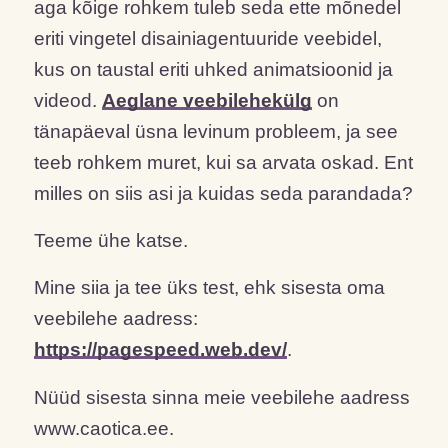
aga kõige rohkem tuleb seda ette mõnedel
eriti vingetel disainiagentuuride veebidel,
kus on taustal eriti uhked animatsioonid ja
videod.
Aeglane veebilehekülg
on
tänapäeval üsna levinum probleem, ja see
teeb rohkem muret, kui sa arvata oskad. Ent
milles on siis asi ja kuidas seda parandada?
Teeme ühe katse.
Mine siia ja tee üks test, ehk sisesta oma
veebilehe aadress:
https://pagespeed.web.dev/
.
Nüüd sisesta sinna meie veebilehe aadress
www.caotica.ee.