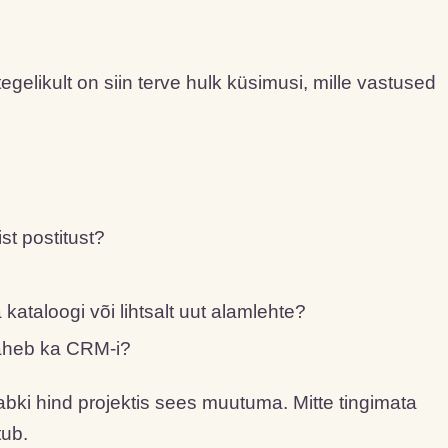
egelikult on siin terve hulk küsimusi, mille vastused
ist postitust?
 kataloogi või lihtsalt uut alamlehte?
 läheb ka CRM-i?
kkabki hind projektis sees muutuma. Mitte tingimata
tub.