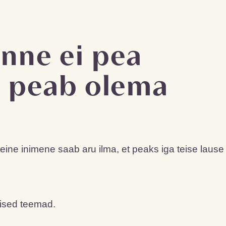
nne ei pea
a peab olema
teine inimene saab aru ilma, et peaks iga teise lause
mised teemad.