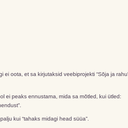
ei oota, et sa kirjutaksid veebiprojekti “Sõja ja rahu
ool ei peaks ennustama, mida sa mõtled, kui ütled:
hendust”.
alju kui “tahaks midagi head süüa”.