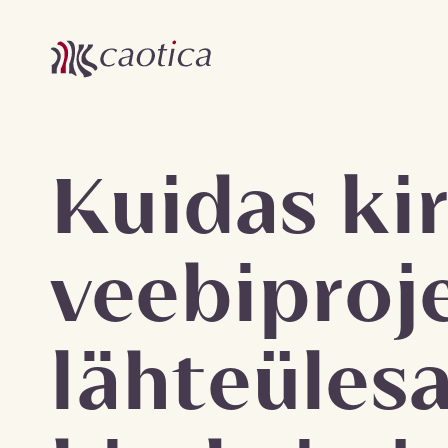
Kuidas ki
veebiproj
lähteülesa