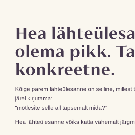
Hea lähteülesa
olema pikk. T
konkreetne.
Kõige parem lähteülesanne on selline, millest 
järel kirjutama:
“mõtlesite selle all täpsemalt mida?”
Hea lähteülesanne võiks katta vähemalt järg