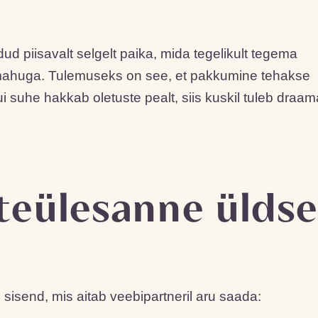
ud piisavalt selgelt paika, mida tegelikult tegema
e mahuga. Tulemuseks on see, et pakkumine tehakse
i suhe hakkab oletuste pealt, siis kuskil tuleb draam
hteülesanne üldse
sisend, mis aitab veebipartneril aru saada: