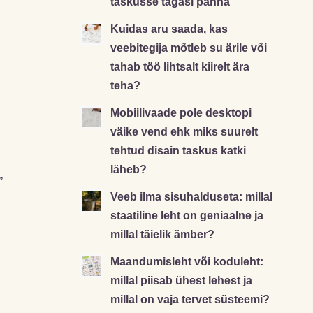
taskusse tagasi panna
Kuidas aru saada, kas
veebitegija mõtleb su ärile või
tahab töö lihtsalt kiirelt ära
teha?
Mobiilivaade pole desktopi
väike vend ehk miks suurelt
tehtud disain taskus katki
läheb?
”
Veeb ilma sisuhalduseta: millal
staatiline leht on geniaalne ja
millal täielik ämber?
Maandumisleht või koduleht:
millal piisab ühest lehest ja
millal on vaja tervet süsteemi?