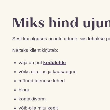
Miks hind uj
Sest kui alguses on info udune, siis tehakse 
Näiteks klient kirjutab:
vaja on uut
kodulehte
võiks olla ilus ja kaasaegne
mõned teenuse lehed
blogi
kontaktivorm
võib-olla mitu keelt