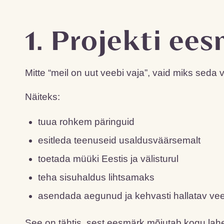
1. Projekti ee
Mitte “meil on uut veebi vaja”, vaid miks seda 
Näiteks:
tuua rohkem päringuid
esitleda teenuseid usaldusväärsemalt
toetada müüki Eestis ja välisturul
teha sisuhaldus lihtsamaks
asendada aegunud ja kehvasti hallatav ve
See on tähtis, sest eesmärk mõjutab kogu lahen