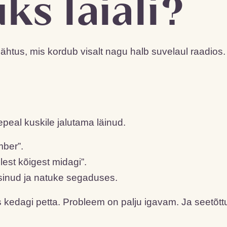
uks laiali?
htus, mis kordub visalt nagu halb suvelaul raadios.
epeal kuskile jalutama läinud.
mber”.
lest kõigest midagi”.
sinud ja natuke segaduses.
tis kedagi petta. Probleem on palju igavam. Ja seetõtt