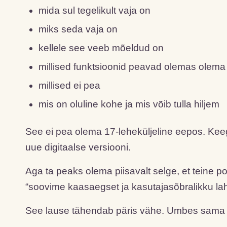
mida sul tegelikult vaja on
miks seda vaja on
kellele see veeb mõeldud on
millised funktsioonid peavad olemas olema
millised ei pea
mis on oluline kohe ja mis võib tulla hiljem
See ei pea olema 17-leheküljeline eepos. Keegi 
uue digitaalse versiooni.
Aga ta peaks olema piisavalt selge, et teine p
“soovime kaasaegset ja kasutajasõbralikku la
See lause tähendab päris vähe. Umbes sama p