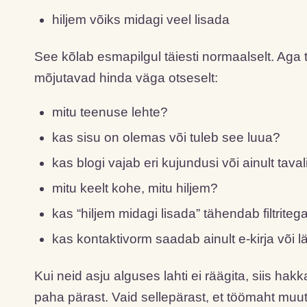
hiljem võiks midagi veel lisada
See kõlab esmapilgul täiesti normaalselt. Aga t
mõjutavad hinda väga otseselt:
mitu teenuse lehte?
kas sisu on olemas või tuleb see luua?
kas blogi vajab eri kujundusi või ainult taval
mitu keelt kohe, mitu hiljem?
kas “hiljem midagi lisada” tähendab filtritega
kas kontaktivorm saadab ainult e-kirja või
Kui neid asju alguses lahti ei räägita, siis ha
paha pärast. Vaid sellepärast, et töömaht muu