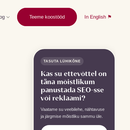
log
Teeme koostööd
In English ⚑
TASUTA LÜHIKÕNE
Kas su ettevõttel on
täna mõistlikum
panustada SEO-sse
või reklaami?
Vaatame su veebilehe, nähtavuse
ja järgmise mõistliku sammu üle.