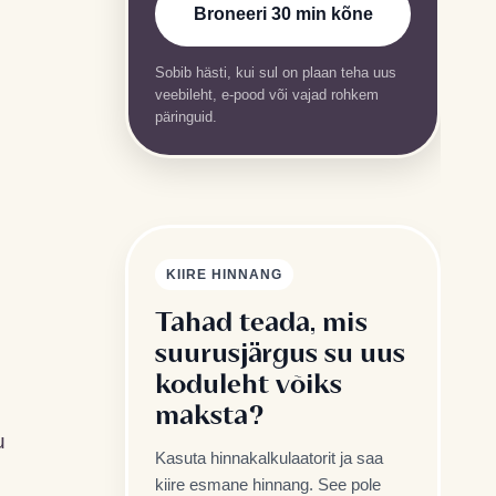
Broneeri 30 min kõne
Sobib hästi, kui sul on plaan teha uus
veebileht, e-pood või vajad rohkem
päringuid.
KIIRE HINNANG
Tahad teada, mis
suurusjärgus su uus
koduleht võiks
maksta?
u
Kasuta hinnakalkulaatorit ja saa
kiire esmane hinnang. See pole