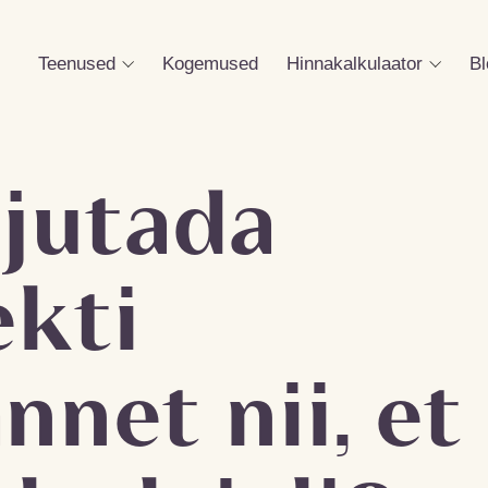
Teenused
Kogemused
Hinnakalkulaator
B
rjutada
ekti
nnet nii, et