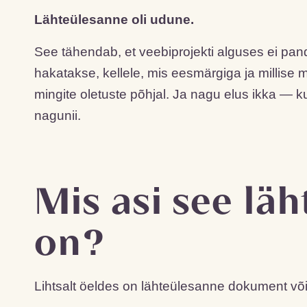
Lähteülesanne oli udune.
See tähendab, et veebiprojekti alguses ei pand
hakatakse, kellele, mis eesmärgiga ja millis
mingite oletuste põhjal. Ja nagu elus ikka — ku
nagunii.
Mis asi see lä
on?
Lihtsalt öeldes on lähteülesanne dokument või 