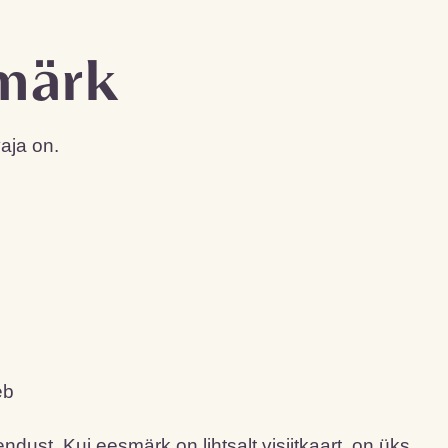
smärk
vaja on.
eb
dust. Kui eesmärk on lihtsalt visiitkaart, on üks