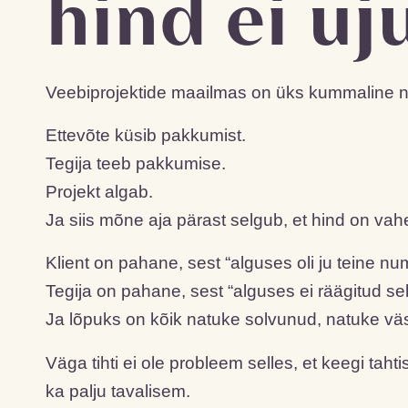
hind ei uj
Veebiprojektide maailmas on üks kummaline nä
Ettevõte küsib pakkumist.
Tegija teeb pakkumise.
Projekt algab.
Ja siis mõne aja pärast selgub, et hind on vah
Klient on pahane, sest “alguses oli ju teine nu
Tegija on pahane, sest “alguses ei räägitud sel
Ja lõpuks on kõik natuke solvunud, natuke vä
Väga tihti ei ole probleem selles, et keegi tah
ka palju tavalisem.