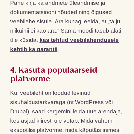
Pane kirja ka andmete üleandmise ja
dokumentatsiooni nõuded ning õigused
veebilehe sisule. Ära kunagi eelda, et „ta ju
niikuinii ei kao ära.“ Sama moodi tasub alati
üle küsida,
kas tehtud veebilahendusele
kehtib ka garantii
.
4. Kasuta populaarseid
platvorme
Kui veebileht on loodud levinud
sisuhaldustarkvaraga (nt WordPress või
Drupal), saad kergemini leida uue arendaja,
kes asjad kiiresti üle võtab. Mida vähem
eksootilisi platvorme, mida käputäis inimesi