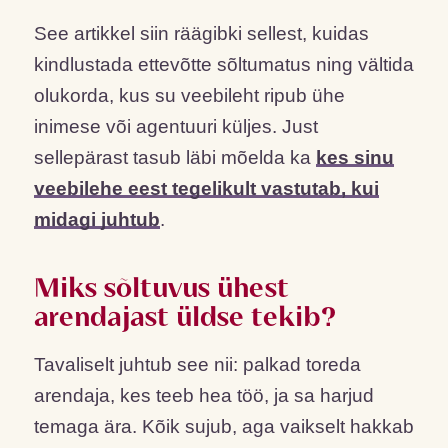
See artikkel siin räägibki sellest, kuidas
kindlustada ettevõtte sõltumatus ning vältida
olukorda, kus su veebileht ripub ühe
inimese või agentuuri küljes. Just
sellepärast tasub läbi mõelda ka
kes sinu
veebilehe eest tegelikult vastutab, kui
midagi juhtub
.
Miks sõltuvus ühest
arendajast üldse tekib?
Tavaliselt juhtub see nii: palkad toreda
arendaja, kes teeb hea töö, ja sa harjud
temaga ära. Kõik sujub, aga vaikselt hakkab