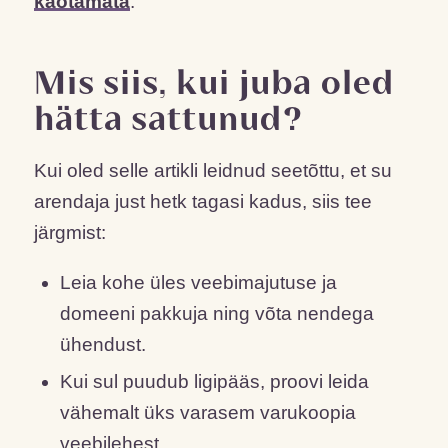
kaotamata
.
Mis siis, kui juba oled
hätta sattunud?
Kui oled selle artikli leidnud seetõttu, et su
arendaja just hetk tagasi kadus, siis tee
järgmist:
Leia kohe üles veebimajutuse ja
domeeni pakkuja ning võta nendega
ühendust.
Kui sul puudub ligipääs, proovi leida
vähemalt üks varasem varukoopia
veebilehest.