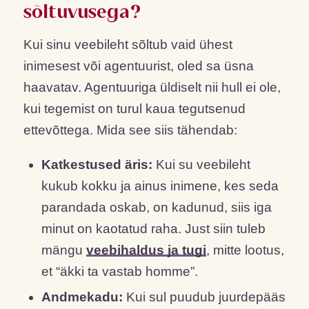
sõltuvusega?
Kui sinu veebileht sõltub vaid ühest
inimesest või agentuurist, oled sa üsna
haavatav. Agentuuriga üldiselt nii hull ei ole,
kui tegemist on turul kaua tegutsenud
ettevõttega. Mida see siis tähendab:
Katkestused äris:
Kui su veebileht
kukub kokku ja ainus inimene, kes seda
parandada oskab, on kadunud, siis iga
minut on kaotatud raha. Just siin tuleb
mängu
veebihaldus ja tugi
, mitte lootus,
et “äkki ta vastab homme”.
Andmekadu:
Kui sul puudub juurdepääs