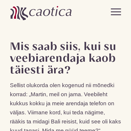
Mis saab siis, kui su
veebiarendaja kaob
täiesti ära?
Sellist olukorda olen kogenud nii mõnedki
korrad: „Martin, meil on jama. Veebileht
kukkus kokku ja meie arendaja telefon on
väljas. Viimane kord, kui teda nägime,
rääkis ta midagi Bali reisist, kuid see oli kaks
kuud tagasi. Mida me nüüd teeme?“