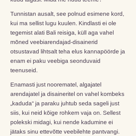
Tunnistan ausalt, see polnud esimene kord,
kui ma sellist lugu kuulen. Kindlasti ei ole
tegemist alati Bali reisiga, küll aga vahel
mõned veebiarendajad-disainerid
otsustavad lihtsalt teha elus kannapöörde ja
enam ei paku veebiga seonduvaid
teenuseid.
Enamasti just noorematel, algajatel
arendajatel ja disaineritel on vahel kombeks
„kaduda“ ja paraku juhtub seda sageli just
siis, kui neid kõige rohkem vaja on. Sellest
polekski midagi, kui nende kadumine ei
jätaks sinu ettevõtte veebilehte pantvangi.