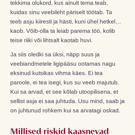
tekkima olukord, kus ainult tema teab,
kuidas sinu veebileht päriselt töötab. Ta
teeb asju kiiresti ja hästi, kuni ühel hetkel…
kaob. Võib-olla ta leiab parema töö, kolib
teise riiki või lihtsalt kaotab huvi.
Ja siis oledki sa üksi, näpp suus ja
veebiandmetele ligipääsu ootamas nagu
eksinud kutsikas vihma käes. Ei tea
paroole, ei tea isegi, kus su veeb majutub.
Kui sa arvad, et see kõlab utoopilisena, et
sellist asja ei saa juhtuda. Usu mind, saab ja
on juhtunud rohkem kui sa arvatagi oskad.
Millised riskid kaasnevad