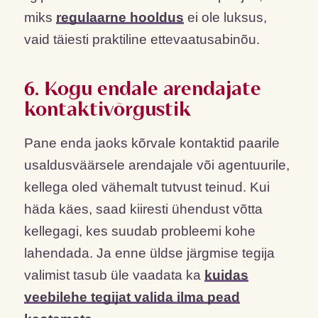
miks
regulaarne hooldus
ei ole luksus,
vaid täiesti praktiline ettevaatusabinõu.
6. Kogu endale arendajate
kontaktivõrgustik
Pane enda jaoks kõrvale kontaktid paarile
usaldusväärsele arendajale või agentuurile,
kellega oled vähemalt tutvust teinud. Kui
häda käes, saad kiiresti ühendust võtta
kellegagi, kes suudab probleemi kohe
lahendada. Ja enne üldse järgmise tegija
valimist tasub üle vaadata ka
kuidas
veebilehe tegijat valida ilma pead