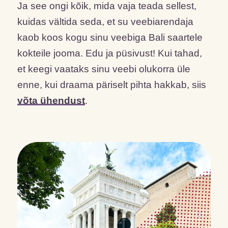
Ja see ongi kõik, mida vaja teada sellest,
kuidas vältida seda, et su veebiarendaja
kaob koos kogu sinu veebiga Bali saartele
kokteile jooma. Edu ja püsivust! Kui tahad,
et keegi vaataks sinu veebi olukorra üle
enne, kui draama päriselt pihta hakkab, siis
võta ühendust
.