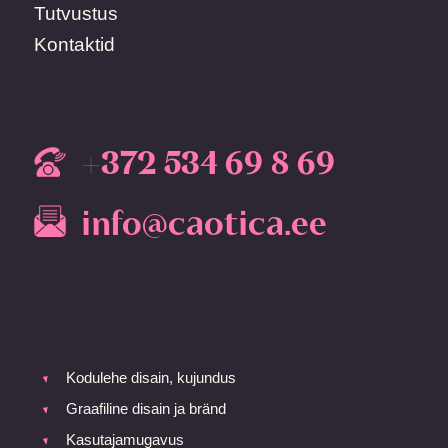
Tutvustus
Kontaktid
+372 534 69 8 69
info@caotica.ee
Kodulehe disain, kujundus
Graafiline disain ja bränd
Kasutajamugavus