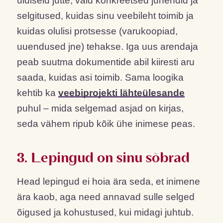
üldiseid jutte, vaid konkreetsed juhendid ja
selgitused, kuidas sinu veebileht toimib ja
kuidas olulisi protsesse (varukoopiad,
uuendused jne) tehakse. Iga uus arendaja
peab suutma dokumentide abil kiiresti aru
saada, kuidas asi toimib. Sama loogika
kehtib ka
veebiprojekti lähteülesande
puhul – mida selgemad asjad on kirjas,
seda vähem ripub kõik ühe inimese peas.
3. Lepingud on sinu sõbrad
Head lepingud ei hoia ära seda, et inimene
ära kaob, aga need annavad sulle selged
õigused ja kohustused, kui midagi juhtub.