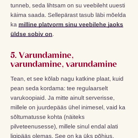
tunneb, seda lihtsam on su veebileht uuesti
käima saada. Sellepärast tasub läbi mõelda
ka
milline platvorm sinu veebilehe jaoks
üldse sobiv on
.
5. Varundamine,
varundamine, varundamine
Tean, et see kõlab nagu katkine plaat, kuid
pean seda kordama: tee regulaarselt
varukoopiaid. Ja mitte ainult serverisse,
millele on juurdepääs ühel inimesel, vaid ka
sõltumatusse kohta (näiteks
pilveteenusesse), millele sinul endal alati
ligipääs olemas. See on ka üks põhjus,